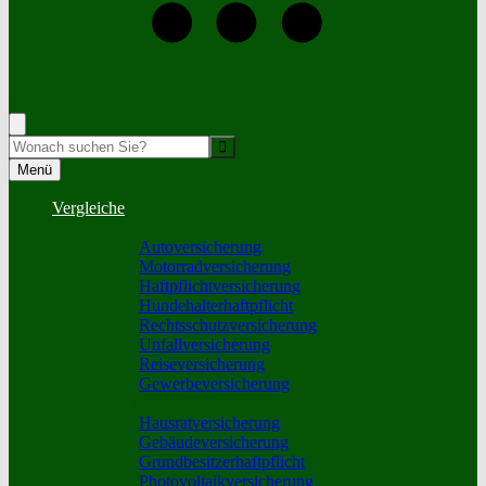
+0921-63692
Rufen Sie mich an, ich berate Sie gerne!
Suche
Menü
Vergleiche
Sach und KFZ
Autoversicherung
Motorradversicherung
Haftpflichtversicherung
Hundehalterhaftpflicht
Rechtsschutzversicherung
Unfallversicherung
Reiseversicherung
Gewerbeversicherung
Wohnung und Haus
Hausratversicherung
Gebäudeversicherung
Grundbesitzerhaftpflicht
Photovoltaikversicherung