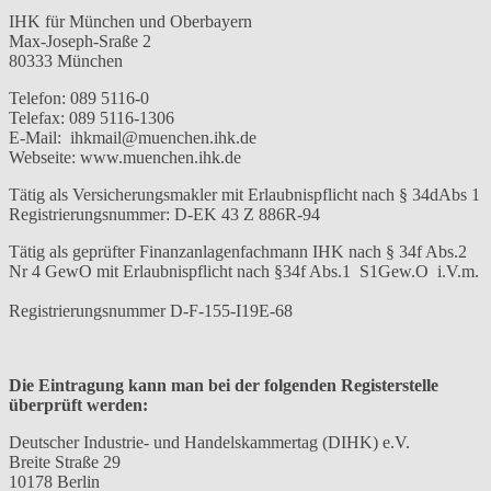
IHK für München und Oberbayern
Max-Joseph-Sraße 2
80333 München
Telefon: 089 5116-0
Telefax: 089 5116-1306
E-Mail: ihkmail@muenchen.ihk.de
Webseite: www.muenchen.ihk.de
Tätig als Versicherungsmakler mit Erlaubnispflicht nach § 34dAbs 1
Registrierungsnummer: D-EK 43 Z 886R-94
Tätig als geprüfter Finanzanlagenfachmann IHK nach § 34f Abs.2
Nr 4 GewO mit Erlaubnispflicht nach §34f Abs.1 S1Gew.O i.V.m.
Registrierungsnummer D-F-155-I19E-68
Die Eintragung kann man bei der folgenden Registerstelle
überprüft werden:
Deutscher Industrie- und Handelskammertag (DIHK) e.V.
Breite Straße 29
10178 Berlin