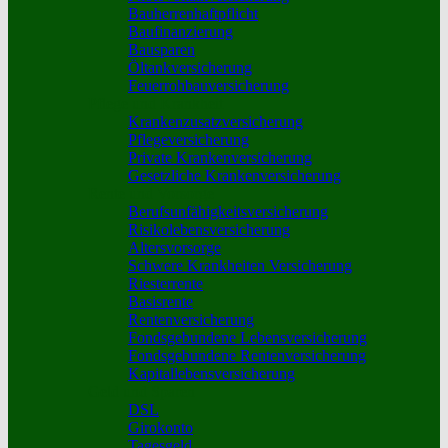
Bauherrenhaftpflicht
Baufinanzierung
Bausparen
Öltankversicherung
Feuerrohbauversicherung
Pflege und Krankheit
Krankenzusatzversicherung
Pflegeversicherung
Private Krankenversicherung
Gesetzliche Krankenversicherung
Rente und Vorsorge
Berufs­unfähigkeitsversicherung
Risikolebensversicherung
Altersvorsorge
Schwere Krankheiten Versicherung
Riesterrente
Basisrente
Rentenversicherung
Fondsgebundene Lebensversicherung
Fondsgebundene Rentenversicherung
Kapitallebensversicherung
Geld und Sparen
DSL
Girokonto
Tagesgeld