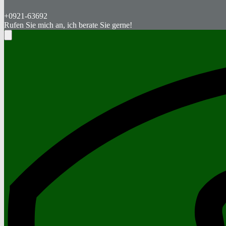
+0921-63692
Rufen Sie mich an, ich berate Sie gerne!