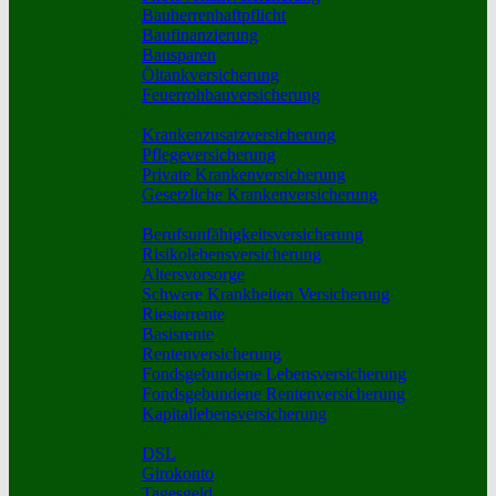
Bauherrenhaftpflicht
Baufinanzierung
Bausparen
Öltankversicherung
Feuerrohbauversicherung
Pflege und Krankheit
Krankenzusatzversicherung
Pflegeversicherung
Private Krankenversicherung
Gesetzliche Krankenversicherung
Rente und Vorsorge
Berufs­unfähigkeitsversicherung
Risikolebensversicherung
Altersvorsorge
Schwere Krankheiten Versicherung
Riesterrente
Basisrente
Rentenversicherung
Fondsgebundene Lebensversicherung
Fondsgebundene Rentenversicherung
Kapitallebensversicherung
Geld und Sparen
DSL
Girokonto
Tagesgeld