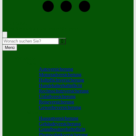
+0921-63692
Rufen Sie mich an, ich berate Sie gerne!
Suche
Menü
Vergleiche
Sach und KFZ
Autoversicherung
Motorradversicherung
Haftpflichtversicherung
Hundehalterhaftpflicht
Rechtsschutzversicherung
Unfallversicherung
Reiseversicherung
Gewerbeversicherung
Wohnung und Haus
Hausratversicherung
Gebäudeversicherung
Grundbesitzerhaftpflicht
Photovoltaikversicherung