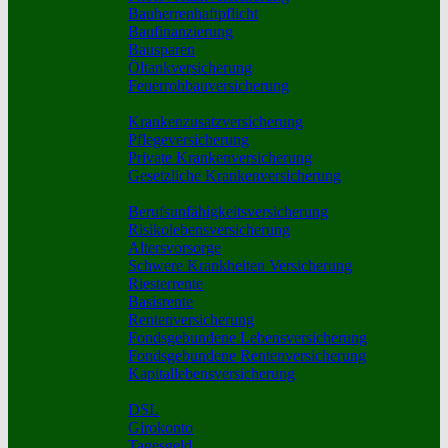
Bauherrenhaftpflicht
Baufinanzierung
Bausparen
Öltankversicherung
Feuerrohbauversicherung
Pflege und Krankheit
Krankenzusatzversicherung
Pflegeversicherung
Private Krankenversicherung
Gesetzliche Krankenversicherung
Rente und Vorsorge
Berufs­unfähigkeitsversicherung
Risikolebensversicherung
Altersvorsorge
Schwere Krankheiten Versicherung
Riesterrente
Basisrente
Rentenversicherung
Fondsgebundene Lebensversicherung
Fondsgebundene Rentenversicherung
Kapitallebensversicherung
Geld und Sparen
DSL
Girokonto
Tagesgeld