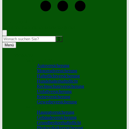
+0921-63692
Rufen Sie mich an, ich berate Sie gerne!
Suche
Menü
Vergleiche
Sach und KFZ
Autoversicherung
Motorradversicherung
Haftpflichtversicherung
Hundehalterhaftpflicht
Rechtsschutzversicherung
Unfallversicherung
Reiseversicherung
Gewerbeversicherung
Wohnung und Haus
Hausratversicherung
Gebäudeversicherung
Grundbesitzerhaftpflicht
Photovoltaikversicherung