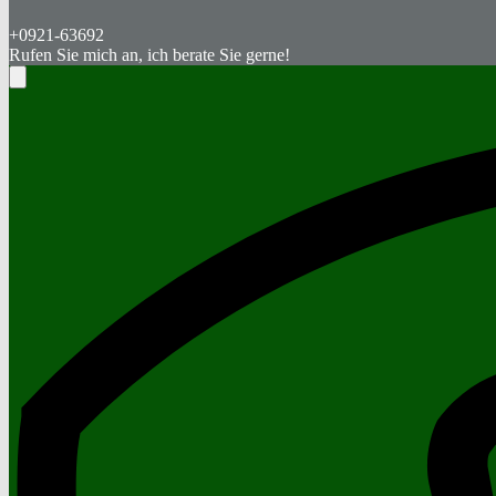
+0921-63692
Rufen Sie mich an, ich berate Sie gerne!