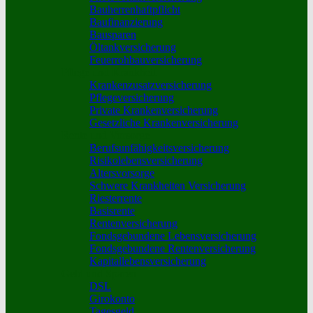
Bauherrenhaftpflicht
Baufinanzierung
Bausparen
Öltankversicherung
Feuerrohbauversicherung
Pflege und Krankheit
Krankenzusatzversicherung
Pflegeversicherung
Private Krankenversicherung
Gesetzliche Krankenversicherung
Rente und Vorsorge
Berufs­unfähigkeitsversicherung
Risikolebensversicherung
Altersvorsorge
Schwere Krankheiten Versicherung
Riesterrente
Basisrente
Rentenversicherung
Fondsgebundene Lebensversicherung
Fondsgebundene Rentenversicherung
Kapitallebensversicherung
Geld und Sparen
DSL
Girokonto
Tagesgeld