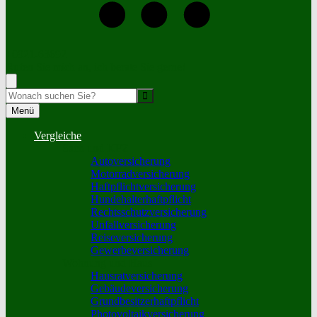
+0921-63692
Rufen Sie mich an, ich berate Sie gerne!
Suche
Menü
Vergleiche
Sach und KFZ
Autoversicherung
Motorradversicherung
Haftpflichtversicherung
Hundehalterhaftpflicht
Rechtsschutzversicherung
Unfallversicherung
Reiseversicherung
Gewerbeversicherung
Wohnung und Haus
Hausratversicherung
Gebäudeversicherung
Grundbesitzerhaftpflicht
Photovoltaikversicherung