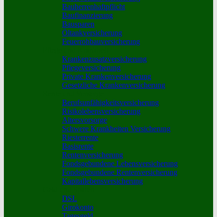
Bauherrenhaftpflicht
Baufinanzierung
Bausparen
Öltankversicherung
Feuerrohbauversicherung
Pflege und Krankheit
Krankenzusatzversicherung
Pflegeversicherung
Private Krankenversicherung
Gesetzliche Krankenversicherung
Rente und Vorsorge
Berufs­unfähigkeitsversicherung
Risikolebensversicherung
Altersvorsorge
Schwere Krankheiten Versicherung
Riesterrente
Basisrente
Rentenversicherung
Fondsgebundene Lebensversicherung
Fondsgebundene Rentenversicherung
Kapitallebensversicherung
Geld und Sparen
DSL
Girokonto
Tagesgeld