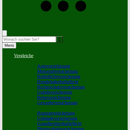
+0921-63692
Rufen Sie mich an, ich berate Sie gerne!
Suche
Menü
Vergleiche
Sach und KFZ
Autoversicherung
Motorradversicherung
Haftpflichtversicherung
Hundehalterhaftpflicht
Rechtsschutzversicherung
Unfallversicherung
Reiseversicherung
Gewerbeversicherung
Wohnung und Haus
Hausratversicherung
Gebäudeversicherung
Grundbesitzerhaftpflicht
Photovoltaikversicherung