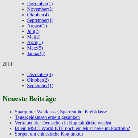
Dezember
(1)
November
(2)
Oktober
(4)
September
(1)
August
(1)
Juli
(2)
Mai
(2)
April
(1)
März
(5)
Januar
(5)
2014
Dezember
(3)
Oktober
(2)
September
(1)
Neueste Beiträge
Sparquote: Weltklasse, Sparrendite: Kreisklasse
Tagesgeldzinsen erneut gesunken
Vertrauen der Deutschen in Kapitalmärkte wächst
Ist ein MSCI-World-ETF noch ein Must-have im Portfolio?
Sorgen um chinesische Konjunktur