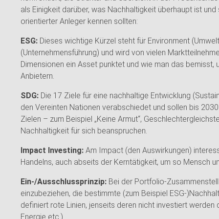
als Einigkeit darüber, was Nachhaltigkeit überhaupt ist und se
orientierter Anleger kennen sollten:
ESG:
Dieses wichtige Kürzel steht für Environment (Umwel
(Unternehmensführung) und wird von vielen Marktteilnehmer
Dimensionen ein Asset punktet und wie man das bemisst, un
Anbietern.
SDG:
Die 17 Ziele für eine nachhaltige Entwicklung (Sust
den Vereinten Nationen verabschiedet und sollen bis 203
Zielen – zum Beispiel „Keine Armut“, Geschlechtergleichstel
Nachhaltigkeit für sich beanspruchen.
Impact Investing:
Am Impact (den Auswirkungen) interessi
Handelns, auch abseits der Kerntätigkeit, um so Mensch 
Ein-/Ausschlussprinzip:
Bei der Portfolio-Zusammenstell
einzubeziehen, die bestimmte (zum Beispiel ESG-)Nachhaltig
definiert rote Linien, jenseits deren nicht investiert werden
Energie etc.).