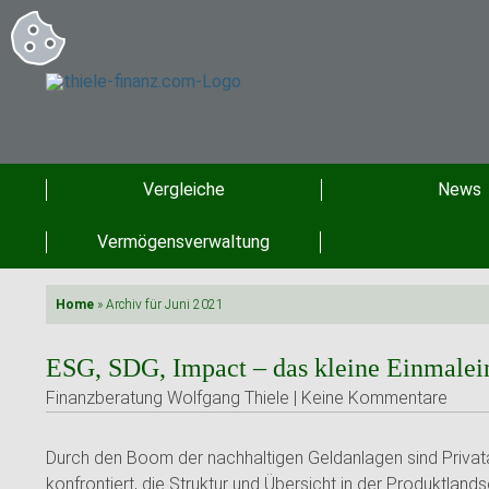
Vergleiche
News
Vermögensverwaltung
Home
»
Archiv für Juni 2021
ESG, SDG, Impact – das kleine Einmalein
Finanzberatung Wolfgang Thiele | Keine Kommentare
Durch den Boom der nachhaltigen Geldanlagen sind Privat
konfrontiert, die Struktur und Übersicht in der Produktland