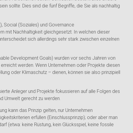
in sollte. Dies sind die fünf Begriffe, die Sie als nachhaltig
t), Social (Soziales) und Governance
n mit Nachhaltigkeit gleichgesetzt. In welchen dieser
terscheidet sich allerdings sehr stark zwischen einzelnen
ainable Development Goals) wurden vor sechs Jahren von
0 erreicht werden. Wenn Unternehmen oder Projekte diesen
lung oder Klimaschutz – dienen, können sie also prinzipiell
erte Anleger und Projekte fokussieren auf alle Folgen des
und Umwelt gerecht zu werden.
ung kann das Prinzip gelten, nur Unternehmen
keitskriterien erfüllen (Einschlussprinzip); oder aber man
 darf (etwa: keine Rüstung, kein Glücksspiel, keine fossile