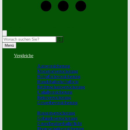
+0921-63692
Rufen Sie mich an, ich berate Sie gerne!
Suche
Menü
Vergleiche
Sach und KFZ
Autoversicherung
Motorradversicherung
Haftpflichtversicherung
Hundehalterhaftpflicht
Rechtsschutzversicherung
Unfallversicherung
Reiseversicherung
Gewerbeversicherung
Wohnung und Haus
Hausratversicherung
Gebäudeversicherung
Grundbesitzerhaftpflicht
Photovoltaikversicherung