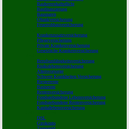
Bauherrenhaftpflicht
Baufinanzierung
Bausparen
Öltankversicherung
Feuerrohbauversicherung
Pflege und Krankheit
Krankenzusatzversicherung
Pflegeversicherung
Private Krankenversicherung
Gesetzliche Krankenversicherung
Rente und Vorsorge
Berufs­unfähigkeitsversicherung
Risikolebensversicherung
Altersvorsorge
Schwere Krankheiten Versicherung
Riesterrente
Basisrente
Rentenversicherung
Fondsgebundene Lebensversicherung
Fondsgebundene Rentenversicherung
Kapitallebensversicherung
Geld und Sparen
DSL
Girokonto
Tagesgeld