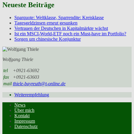
Neueste Beiträge
Sparquote: Weltklasse, Sparrendite: Kreisklasse
Tagesgeldzinsen erneut gesunken
Vertrauen der Deutschen in Kapitalmärkte wächst
Ist ein MSCI-World-ETF noch ein Must-have im Portfolio?
Sorgen um chinesische Konjunktur
Wolfgang Thiele
tel
+0921-63692
fax
+0921-63603
mail
thiele-bayreuth@t-online.de
Weiterempfehlung
News
Über mich
Kontakt
Impressum
Datenschutz