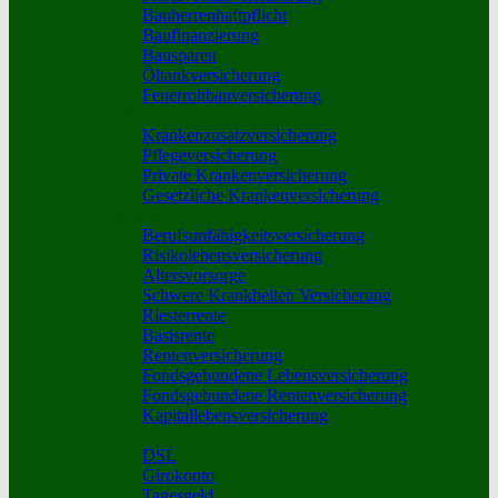
Bauherrenhaftpflicht
Baufinanzierung
Bausparen
Öltankversicherung
Feuerrohbauversicherung
Pflege und Krankheit
Krankenzusatzversicherung
Pflegeversicherung
Private Krankenversicherung
Gesetzliche Krankenversicherung
Rente und Vorsorge
Berufs­unfähigkeitsversicherung
Risikolebensversicherung
Altersvorsorge
Schwere Krankheiten Versicherung
Riesterrente
Basisrente
Rentenversicherung
Fondsgebundene Lebensversicherung
Fondsgebundene Rentenversicherung
Kapitallebensversicherung
Geld und Sparen
DSL
Girokonto
Tagesgeld