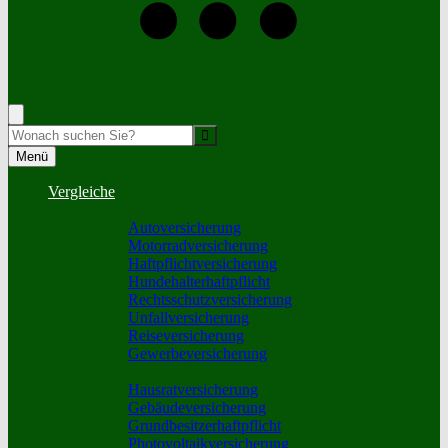
+0921-63692
Rufen Sie mich an, ich berate Sie gerne!
Suche
Menü
Vergleiche
Sach und KFZ
Autoversicherung
Motorradversicherung
Haftpflichtversicherung
Hundehalterhaftpflicht
Rechtsschutzversicherung
Unfallversicherung
Reiseversicherung
Gewerbeversicherung
Wohnung und Haus
Hausratversicherung
Gebäudeversicherung
Grundbesitzerhaftpflicht
Photovoltaikversicherung