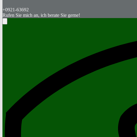
+0921-63692
Rufen Sie mich an, ich berate Sie gerne!