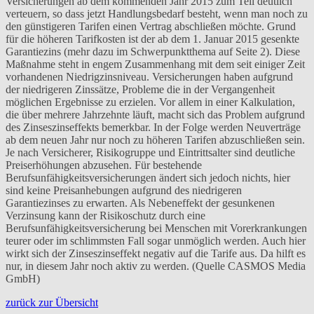
Versicherungen ab dem kommenden Jahr 2015 zum Teil deutlich
verteuern, so dass jetzt Handlungsbedarf besteht, wenn man noch zu
den günstigeren Tarifen einen Vertrag abschließen möchte. Grund
für die höheren Tarifkosten ist der ab dem 1. Januar 2015 gesenkte
Garantiezins (mehr dazu im Schwerpunktthema auf Seite 2). Diese
Maßnahme steht in engem Zusammenhang mit dem seit einiger Zeit
vorhandenen Niedrigzinsniveau. Versicherungen haben aufgrund
der niedrigeren Zinssätze, Probleme die in der Vergangenheit
möglichen Ergebnisse zu erzielen. Vor allem in einer Kalkulation,
die über mehrere Jahrzehnte läuft, macht sich das Problem aufgrund
des Zinseszinseffekts bemerkbar. In der Folge werden Neuverträge
ab dem neuen Jahr nur noch zu höheren Tarifen abzuschließen sein.
Je nach Versicherer, Risikogruppe und Eintrittsalter sind deutliche
Preiserhöhungen abzusehen. Für bestehende
Berufsunfähigkeitsversicherungen ändert sich jedoch nichts, hier
sind keine Preisanhebungen aufgrund des niedrigeren
Garantiezinses zu erwarten. Als Nebeneffekt der gesunkenen
Verzinsung kann der Risikoschutz durch eine
Berufsunfähigkeitsversicherung bei Menschen mit Vorerkrankungen
teurer oder im schlimmsten Fall sogar unmöglich werden. Auch hier
wirkt sich der Zinseszinseffekt negativ auf die Tarife aus. Da hilft es
nur, in diesem Jahr noch aktiv zu werden. (Quelle CASMOS Media
GmbH)
zurück zur Übersicht