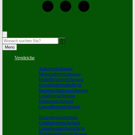
+0921-63692
Rufen Sie mich an, ich berate Sie gerne!
Suche
Menü
Vergleiche
Sach und KFZ
Autoversicherung
Motorradversicherung
Haftpflichtversicherung
Hundehalterhaftpflicht
Rechtsschutzversicherung
Unfallversicherung
Reiseversicherung
Gewerbeversicherung
Wohnung und Haus
Hausratversicherung
Gebäudeversicherung
Grundbesitzerhaftpflicht
Photovoltaikversicherung