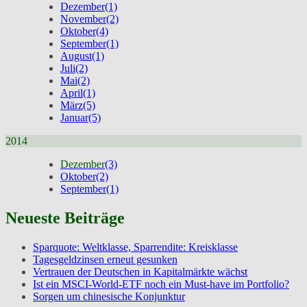
Dezember
(1)
November
(2)
Oktober
(4)
September
(1)
August
(1)
Juli
(2)
Mai
(2)
April
(1)
März
(5)
Januar
(5)
2014
Dezember
(3)
Oktober
(2)
September
(1)
Neueste Beiträge
Sparquote: Weltklasse, Sparrendite: Kreisklasse
Tagesgeldzinsen erneut gesunken
Vertrauen der Deutschen in Kapitalmärkte wächst
Ist ein MSCI-World-ETF noch ein Must-have im Portfolio?
Sorgen um chinesische Konjunktur