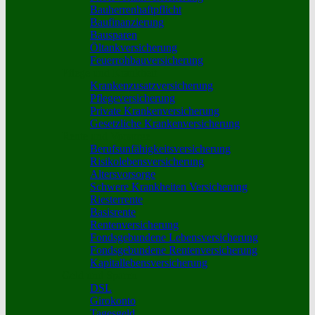
Bauherrenhaftpflicht
Baufinanzierung
Bausparen
Öltankversicherung
Feuerrohbauversicherung
Pflege und Krankheit
Krankenzusatzversicherung
Pflegeversicherung
Private Krankenversicherung
Gesetzliche Krankenversicherung
Rente und Vorsorge
Berufs­unfähigkeitsversicherung
Risikolebensversicherung
Altersvorsorge
Schwere Krankheiten Versicherung
Riesterrente
Basisrente
Rentenversicherung
Fondsgebundene Lebensversicherung
Fondsgebundene Rentenversicherung
Kapitallebensversicherung
Geld und Sparen
DSL
Girokonto
Tagesgeld