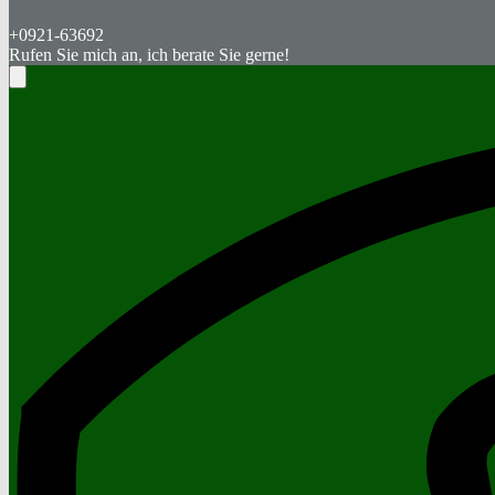
+0921-63692
Rufen Sie mich an, ich berate Sie gerne!