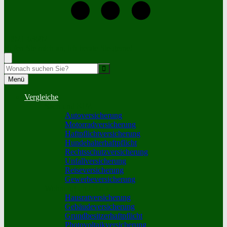
+0921-63692
Rufen Sie mich an, ich berate Sie gerne!
Suche
Menü
Vergleiche
Sach und KFZ
Autoversicherung
Motorradversicherung
Haftpflichtversicherung
Hundehalterhaftpflicht
Rechtsschutzversicherung
Unfallversicherung
Reiseversicherung
Gewerbeversicherung
Wohnung und Haus
Hausratversicherung
Gebäudeversicherung
Grundbesitzerhaftpflicht
Photovoltaikversicherung