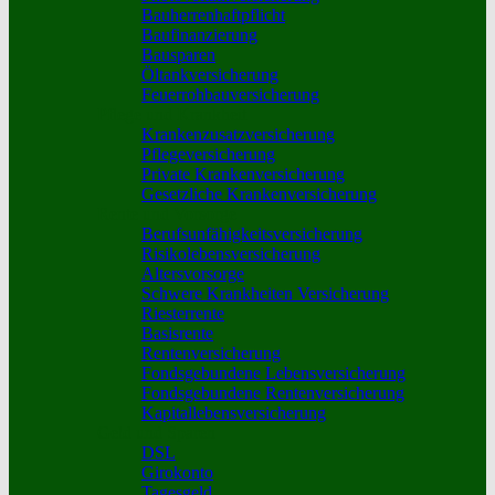
Bauherrenhaftpflicht
Baufinanzierung
Bausparen
Öltankversicherung
Feuerrohbauversicherung
Pflege und Krankheit
Krankenzusatzversicherung
Pflegeversicherung
Private Krankenversicherung
Gesetzliche Krankenversicherung
Rente und Vorsorge
Berufs­unfähigkeitsversicherung
Risikolebensversicherung
Altersvorsorge
Schwere Krankheiten Versicherung
Riesterrente
Basisrente
Rentenversicherung
Fondsgebundene Lebensversicherung
Fondsgebundene Rentenversicherung
Kapitallebensversicherung
Geld und Sparen
DSL
Girokonto
Tagesgeld