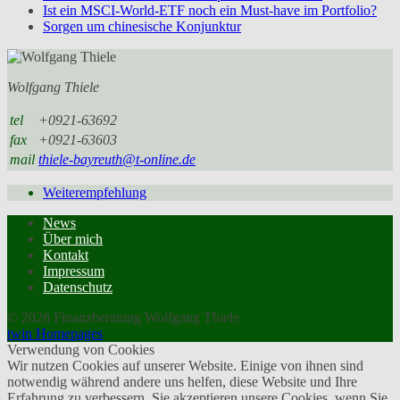
Ist ein MSCI-World-ETF noch ein Must-have im Portfolio?
Sorgen um chinesische Konjunktur
Wolfgang Thiele
tel
+0921-63692
fax
+0921-63603
mail
thiele-bayreuth@t-online.de
Weiterempfehlung
News
Über mich
Kontakt
Impressum
Datenschutz
© 2026 Finanzberatung Wolfgang Thiele
twin Homepages
Verwendung von Cookies
Wir nutzen Cookies auf unserer Website. Einige von ihnen sind
notwendig während andere uns helfen, diese Website und Ihre
Erfahrung zu verbessern. Sie akzeptieren unsere Cookies, wenn Sie