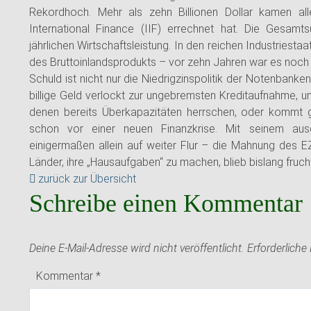
Rekordhoch. Mehr als zehn Billionen Dollar kamen alle
International Finance (IIF) errechnet hat. Die Gesam
jährlichen Wirtschaftsleistung. In den reichen Industriest
des Bruttoinlandsprodukts – vor zehn Jahren war es noch 
Schuld ist nicht nur die Niedrigzinspolitik der Notenbank
billige Geld verlockt zur ungebremsten Kreditaufnahme, und
denen bereits Überkapazitäten herrschen, oder kommt ga
schon vor einer neuen Finanzkrise. Mit seinem ausg
einigermaßen allein auf weiter Flur – die Mahnung des E
Länder, ihre „Hausaufgaben“ zu machen, blieb bislang fruch
zurück zur Übersicht
Schreibe einen Kommentar
Deine E-Mail-Adresse wird nicht veröffentlicht.
Erforderliche
Kommentar
*