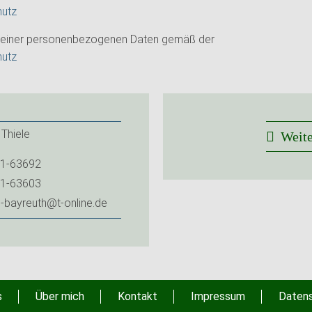
hutz
 meiner personenbezogenen Daten gemäß der
hutz
Thiele
Weit
1-63692
1-63603
e-bayreuth@t-online.de
s
Über mich
Kontakt
Impressum
Daten