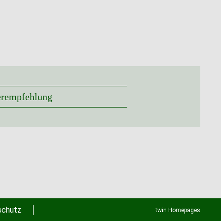
erempfehlung
schutz
twin Homepages