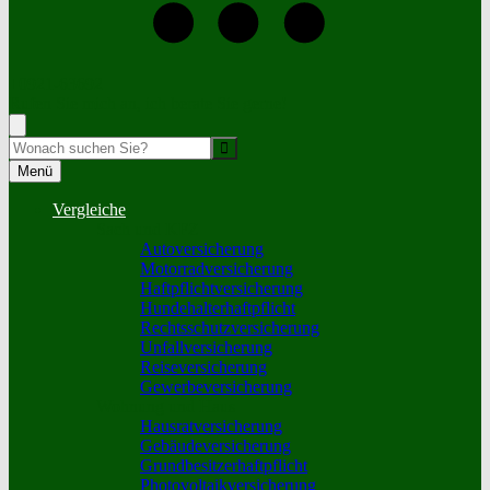
+0921-63692
Rufen Sie mich an, ich berate Sie gerne!
Suche
Menü
Vergleiche
Sach und KFZ
Autoversicherung
Motorradversicherung
Haftpflichtversicherung
Hundehalterhaftpflicht
Rechtsschutzversicherung
Unfallversicherung
Reiseversicherung
Gewerbeversicherung
Wohnung und Haus
Hausratversicherung
Gebäudeversicherung
Grundbesitzerhaftpflicht
Photovoltaikversicherung