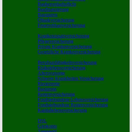
Bauherrenhaftpflicht
Baufinanzierung
Bausparen
Öltankversicherung
Feuerrohbauversicherung
Pflege und Krankheit
Krankenzusatzversicherung
Pflegeversicherung
Private Krankenversicherung
Gesetzliche Krankenversicherung
Rente und Vorsorge
Berufs­unfähigkeitsversicherung
Risikolebensversicherung
Altersvorsorge
Schwere Krankheiten Versicherung
Riesterrente
Basisrente
Rentenversicherung
Fondsgebundene Lebensversicherung
Fondsgebundene Rentenversicherung
Kapitallebensversicherung
Geld und Sparen
DSL
Girokonto
Tagesgeld