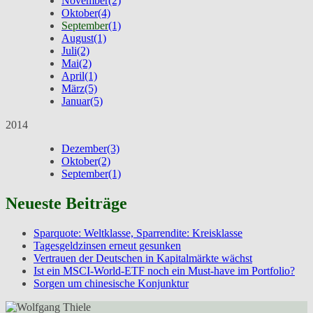
November
(2)
Oktober
(4)
September
(1)
August
(1)
Juli
(2)
Mai
(2)
April
(1)
März
(5)
Januar
(5)
2014
Dezember
(3)
Oktober
(2)
September
(1)
Neueste Beiträge
Sparquote: Weltklasse, Sparrendite: Kreisklasse
Tagesgeldzinsen erneut gesunken
Vertrauen der Deutschen in Kapitalmärkte wächst
Ist ein MSCI-World-ETF noch ein Must-have im Portfolio?
Sorgen um chinesische Konjunktur