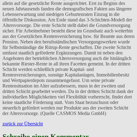
allein auf die gesetzliche Rente ausgerichtet. Erst zu Beginn des
neuen Jahrtausends fanden die demografischen Fakten aus längerer
Lebenserwartung und niedrigen Geburtenraten Einzug in die
öffentliche Diskussion. Am Ende stand das 3-Schichten-Modell der
Altersvorsorge. Die erste Schicht stellt dabei die Grundversorgung
sicher. Für Arbeitnehmer besteht diese im Grundsatz auch weiterhin
aus der Gesetzlichen Rentenversicherung bzw. für Beamte aus deren
Pension. Neben den berufsständischen Versorgungswerken wurde
für Selbstständige die Rürup-Rente geschaffen. Die zweite Schicht
umfasst staatlich geförderte Ergänzungen. Damit ist neben den
Angeboten der betrieblichen Altersversorgung auch die hinlänglich
bekannte Riester-Rente in all ihren Facetten gemeint. In der dritten
Schicht werden schließlich private Kapital- und
Rentenversicherungen, sonstige Kapitalanlagen, Immobilienbesitz
und Wertpapierdepots zusammengefasst. Um seine private
Rentensituation im Alter aufzubessern, muss in der zweiten und
dritten Schicht gearbeitet werden. Da in der dritten Schicht dank der
individuellen Möglichkeiten viel Flexibilität vorherrscht, findet dort
keine staatliche Förderung statt. Vom Staat bezuschusst oder
steuerlich gefördert werden nur Produkte aus der zweiten Schicht
der Altersvorsorge. (Quelle CASMOS Media GmbH)
zurück zur Übersicht
Schreibe einen Kommentar