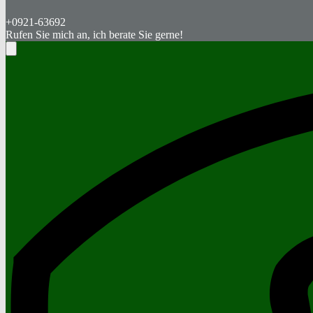
+0921-63692
Rufen Sie mich an, ich berate Sie gerne!