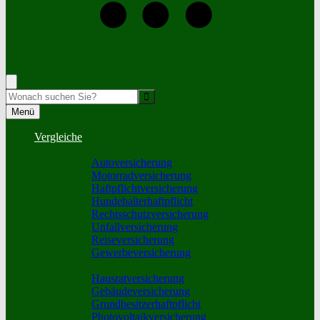
+0921-63692
Rufen Sie mich an, ich berate Sie gerne!
Suche
Menü
Vergleiche
Sach und KFZ
Autoversicherung
Motorradversicherung
Haftpflichtversicherung
Hundehalterhaftpflicht
Rechtsschutzversicherung
Unfallversicherung
Reiseversicherung
Gewerbeversicherung
Wohnung und Haus
Hausratversicherung
Gebäudeversicherung
Grundbesitzerhaftpflicht
Photovoltaikversicherung