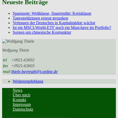
Neueste Beiträge
Sparquote: Weltklasse, Sparrendite: Kreisklasse
Tagesgeldzinsen erneut gesunken
Vertrauen der Deutschen in Kapitalmärkte wächst
Ist ein MSCI-World-ETF noch ein Must-have im Portfolio?
Sorgen um chinesische Konjunktur
Wolfgang Thiele
tel
+0921-63692
fax
+0921-63603
mail
thiele-bayreuth@t-online.de
Weiterempfehlung
News
Über mich
Kontakt
Impressum
Datenschutz