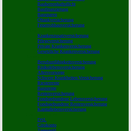
Bauherrenhaftpflicht
Baufinanzierung
Bausparen
Öltankversicherung
Feuerrohbauversicherung
Pflege und Krankheit
Krankenzusatzversicherung
Pflegeversicherung
Private Krankenversicherung
Gesetzliche Krankenversicherung
Rente und Vorsorge
Berufs­unfähigkeitsversicherung
Risikolebensversicherung
Altersvorsorge
Schwere Krankheiten Versicherung
Riesterrente
Basisrente
Rentenversicherung
Fondsgebundene Lebensversicherung
Fondsgebundene Rentenversicherung
Kapitallebensversicherung
Geld und Sparen
DSL
Girokonto
Tagesgeld