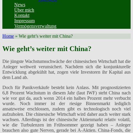
News
Über mich
Kontakt
Impressum
Vermögensverwaltung
Home
»
Wie geht’s weiter mit China?
Wie geht’s weiter mit China?
Die jüngste Wachstumsschwäche der chinesischen Wirtschaft hat die
Anleger weltweit verunsichert. Nachdem sich die konjunkturelle
Entwicklung abgekühlt hat, zogen viele Investoren ihr Kapital aus
dem Land ab.
Doch für Panikverkäufe besteht kein Anlass. Mit prognostizierten
6,8 Prozent Wachstum in diesem Jahr (laut IWF) steht China nach
wie vor gut da, auch wenn 2014 ein halbes Prozent mehr verbucht
wurde. Noch immer ist der riesige Binnenmarkt lediglich
ansatzweise erschlossen, zudem gibt es technologisch noch viel
aufzuholen. Die chinesische Wirtschaft wird daher auch weiter stark
wachsen. Allerdings ist der chinesische Aktienmarkt relativ volatil,
wie die Turbulenzen im Frühsommer gezeigt haben – Anleger
brauchen also gute Nerven, gerade bei A-Aktien. China-Fonds, die