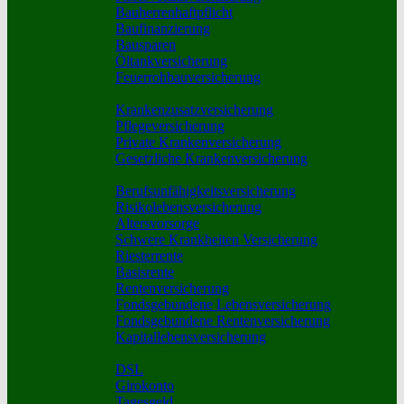
Bauherrenhaftpflicht
Baufinanzierung
Bausparen
Öltankversicherung
Feuerrohbauversicherung
Pflege und Krankheit
Krankenzusatzversicherung
Pflegeversicherung
Private Krankenversicherung
Gesetzliche Krankenversicherung
Rente und Vorsorge
Berufs­unfähigkeitsversicherung
Risikolebensversicherung
Altersvorsorge
Schwere Krankheiten Versicherung
Riesterrente
Basisrente
Rentenversicherung
Fondsgebundene Lebensversicherung
Fondsgebundene Rentenversicherung
Kapitallebensversicherung
Geld und Sparen
DSL
Girokonto
Tagesgeld