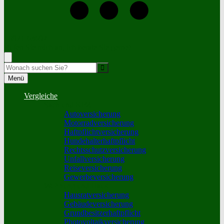
+0921-63692
Rufen Sie mich an, ich berate Sie gerne!
Suche
Menü
Vergleiche
Sach und KFZ
Autoversicherung
Motorradversicherung
Haftpflichtversicherung
Hundehalterhaftpflicht
Rechtsschutzversicherung
Unfallversicherung
Reiseversicherung
Gewerbeversicherung
Wohnung und Haus
Hausratversicherung
Gebäudeversicherung
Grundbesitzerhaftpflicht
Photovoltaikversicherung