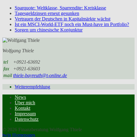
Sparquote: Weltklasse, Sparrendite: Kreisklasse
Tagesgeldzinsen erneut gesunken
Vertrauen der Deutschen in Kapitalmärkte wächst
Ist ein MSCI-World-ETF noch ein Must-have im Portfolio?
Sorgen um chinesische Konjunktur
Wolfgang Thiele
tel
+0921-63692
fax
+0921-63603
mail
thiele-bayreuth@t-online.de
Weiterempfehlung
News
Über mich
Kontakt
Impressum
Datenschutz
© 2026 Finanzberatung Wolfgang Thiele
twin Homepages